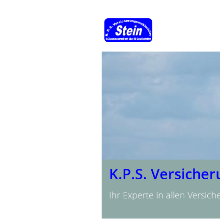
K.P.S. Versiche
Ihr Experte in allen Versic